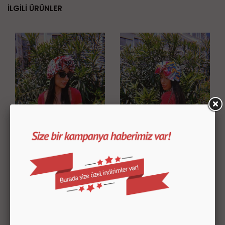
İLGİLİ ÜRÜNLER
AMELİA BONE
MARİA BONE
1,000.00
TL
1,999.99
TL