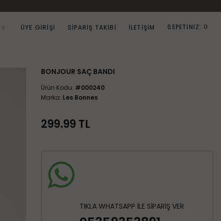
SEPETİNİZ:
0
Ara
ÜYE GIRIŞI
SIPARIŞ TAKIBI
İLETIŞIM
BONJOUR SAÇ BANDI
Ürün Kodu:
#000240
Marka:
Les Bonnes
299.99
TL
TIKLA WHATSAPP İLE SİPARİŞ VER