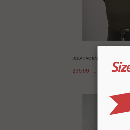
BELLA SAÇ BANDI ÇİFT RENKLİ
299.99
TL