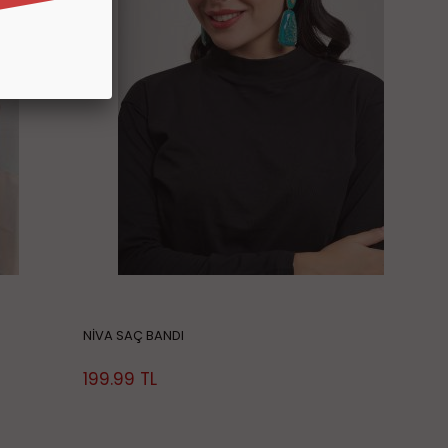
NİVA SAÇ BANDI
199.99
TL