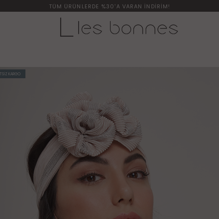
TÜM ÜRÜNLERDE %30'A VARAN İNDİRİM!
TSİZ KARGO