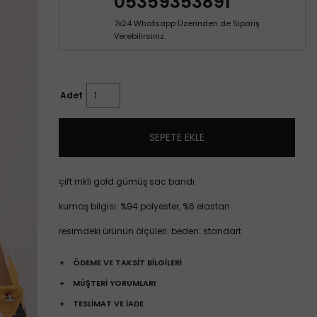
05359353891
7x24 Whatsapp Üzerinden de Sipariş
Verebilirsiniz.
Adet
SEPETE EKLE
çift rnkli gold gümüş sac bandı
kumaş bilgisi: %94 polyester, %6 elastan
resimdeki ürünün ölçüleri: beden: standart
+
ÖDEME VE TAKSİT BİLGİLERİ
+
MÜŞTERİ YORUMLARI
+
TESLİMAT VE İADE