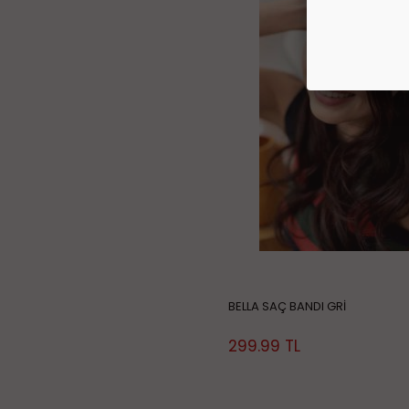
BELLA SAÇ BANDI GRİ
299.99
TL