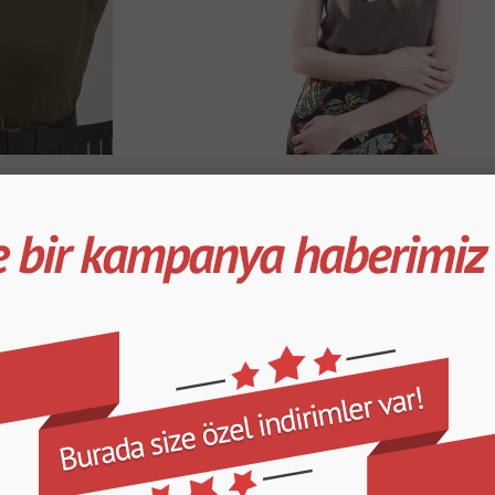
Ola Saç Bandı
499.99
TL