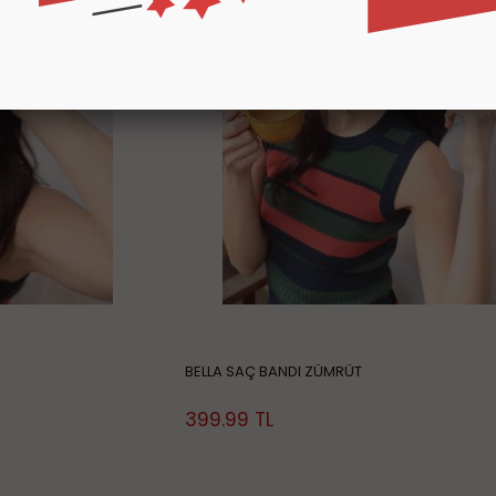
BELLA SAÇ BANDI ZÜMRÜT
399.99
TL