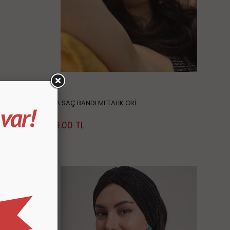
BELLA SAÇ BANDI METALİK GRİ
349.00
TL