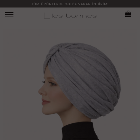
TÜM ÜRÜNLERDE %30'A VARAN İNDİRİM!
Menü