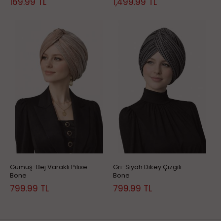
169.99
TL
1,499.99
TL
Gümüş-Bej Varaklı Pilise
Gri-Siyah Dikey Çizgili
Bone
Bone
799.99
TL
799.99
TL