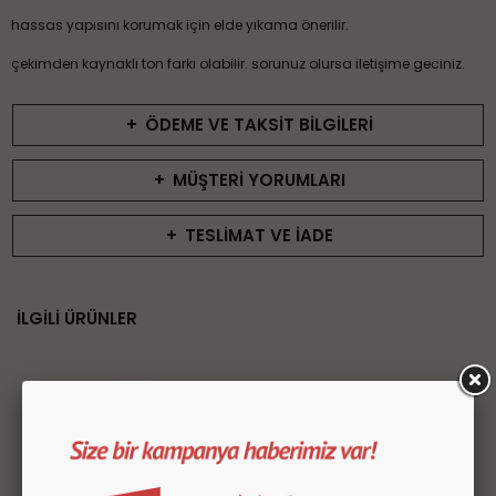
hassas yapısını korumak için elde yıkama önerilir.
çekimden kaynaklı ton farkı olabilir. sorunuz olursa iletişime geciniz.
+
ÖDEME VE TAKSİT BİLGİLERİ
+
MÜŞTERİ YORUMLARI
+
TESLİMAT VE İADE
İLGİLİ ÜRÜNLER