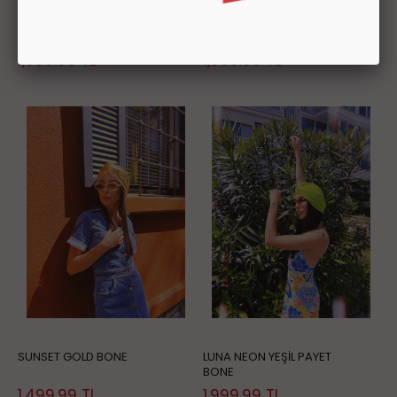
AMELİA BONE
MARİA BONE
1,000.00
TL
1,999.99
TL
SUNSET GOLD BONE
LUNA NEON YEŞİL PAYET
BONE
1,499.99
TL
1,999.99
TL