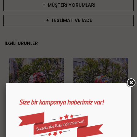
+
MÜŞTERİ YORUMLARI
+
TESLİMAT VE İADE
İLGİLİ ÜRÜNLER